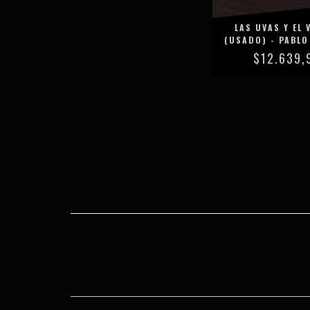
LAS UVAS Y EL 
(USADO) - PABL
$12.639,