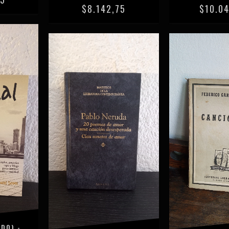
$8.142,75
$10.0
DO) -