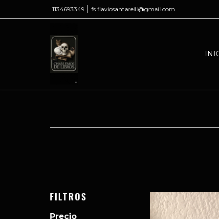
1134693349
fs.flaviosantarelli@gmail.com
INI
FILTROS
Precio