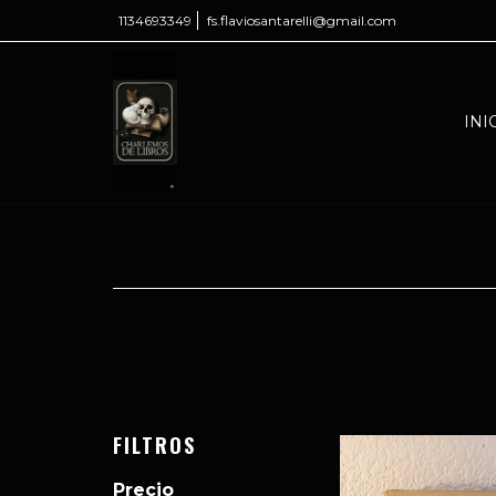
1134693349
fs.flaviosantarelli@gmail.com
INI
FILTROS
Precio