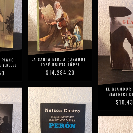
LA SANTA BIBLIA (USADO) -
 PIANO
JOSÉ UBIETA LÓPEZ
 Y.K.LEE
$14.284,20
50
EL GLAMOUR 
BEATRICE D
$10.4