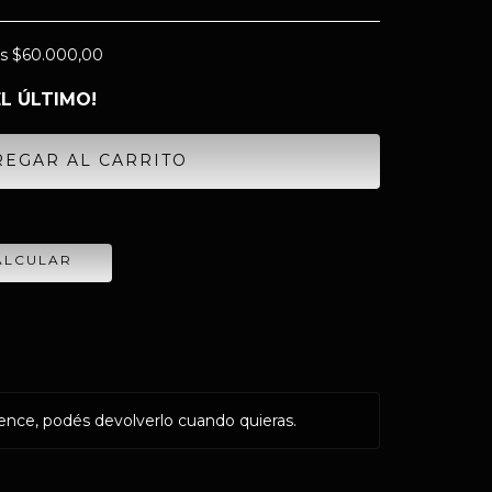
os
$60.000,00
EL ÚLTIMO!
CAMBIAR CP
ALCULAR
ence, podés devolverlo cuando quieras.