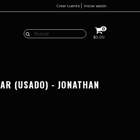
Crear cuenta
Iniciar sesión
0
$0,00
TAR (USADO) - JONATHAN