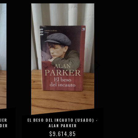
JER
EL BESO DEL INCAUTO (USADO) -
LA PARTE
ADER
ALAN PARKER
$9.614,85