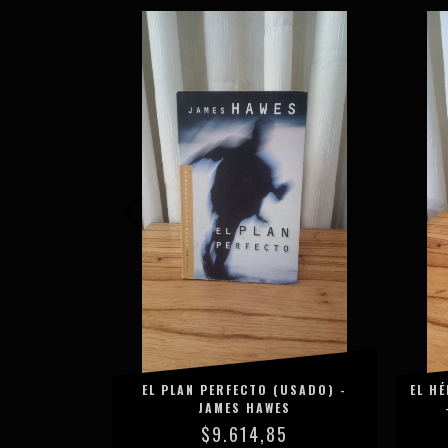
 (USADO) -
EL PLAN PERFECTO (USADO) -
EL H
DS
JAMES HAWES
5
$9.614,85