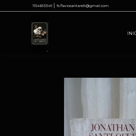
1134693349
fs.flaviosantarelli@gmail.com
INI